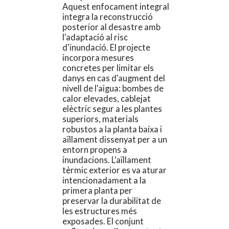
Aquest enfocament integral
integra la reconstrucció
posterior al desastre amb
l'adaptació al risc
d'inundació. El projecte
incorpora mesures
concretes per limitar els
danys en cas d'augment del
nivell de l'aigua: bombes de
calor elevades, cablejat
elèctric segur a les plantes
superiors, materials
robustos a la planta baixa i
aïllament dissenyat per a un
entorn propens a
inundacions. L'aïllament
tèrmic exterior es va aturar
intencionadament a la
primera planta per
preservar la durabilitat de
les estructures més
exposades. El conjunt