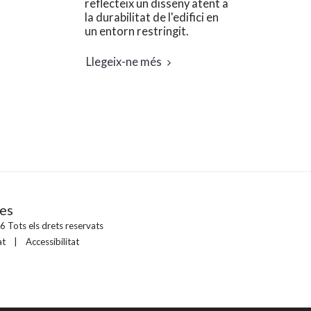
reflecteix un disseny atent a
la durabilitat de l'edifici en
un entorn restringit.
Llegeix-ne més
tes
 Tots els drets reservats
at
|
Accessibilitat