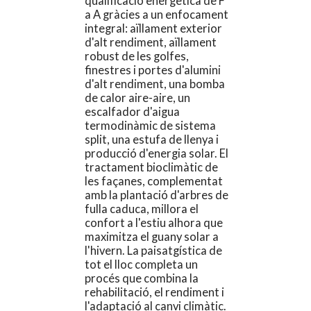
qualificació energètica de F
a A gràcies a un enfocament
integral: aïllament exterior
d'alt rendiment, aïllament
robust de les golfes,
finestres i portes d'alumini
d'alt rendiment, una bomba
de calor aire-aire, un
escalfador d'aigua
termodinàmic de sistema
split, una estufa de llenya i
producció d'energia solar. El
tractament bioclimàtic de
les façanes, complementat
amb la plantació d'arbres de
fulla caduca, millora el
confort a l'estiu alhora que
maximitza el guany solar a
l'hivern. La paisatgística de
tot el lloc completa un
procés que combina la
rehabilitació, el rendiment i
l'adaptació al canvi climàtic.